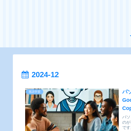
2024-12
パ
英語学習
Go
Co
パソ
のが
です