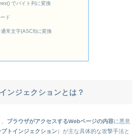
fromhex() でバイト列に変換
デコード
を通常文字(ASCII)に変換
トインジェクションとは？
く、
ブラウザがアクセスするWebページの内容
に悪意
ンプトインジェクション
）が主な具体的な攻撃手法と