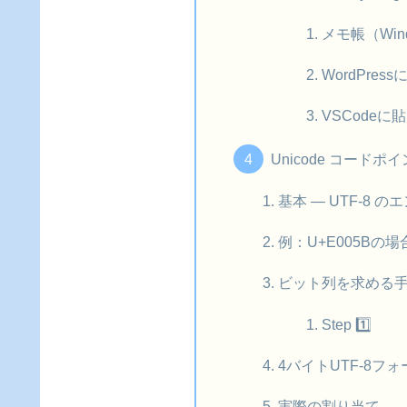
メモ帳（Win
WordPres
VSCodeに
Unicode コードポ
基本 — UTF-8 
例：U+E005Bの場
ビット列を求める
Step 1️⃣
4バイトUTF-8フ
実際の割り当て