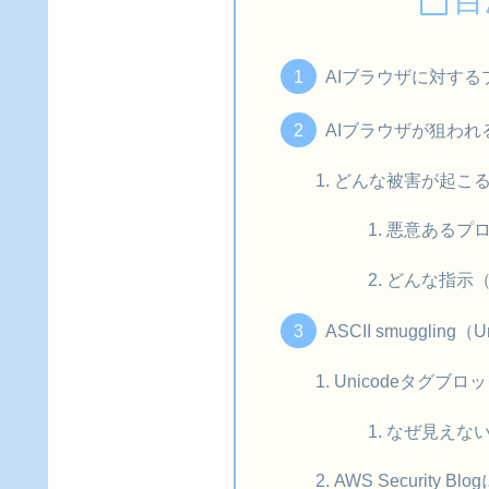
目
AIブラウザに対す
AIブラウザが狙われ
どんな被害が起こ
悪意あるプ
どんな指示
ASCII smuggling（Un
Unicodeタグブロック（
なぜ見えな
AWS Security 