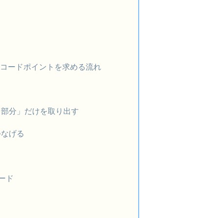
code コードポイントを求める流れ
タ部分」だけを取り出す
つなげる
コード